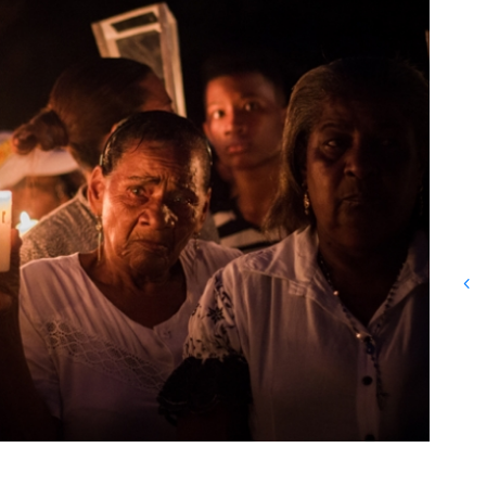
La JEP recibe una copia del
legado documental del Centro
Nacional de Memoria
Histórica como garantía de
preservación de la memoria
de Colombia