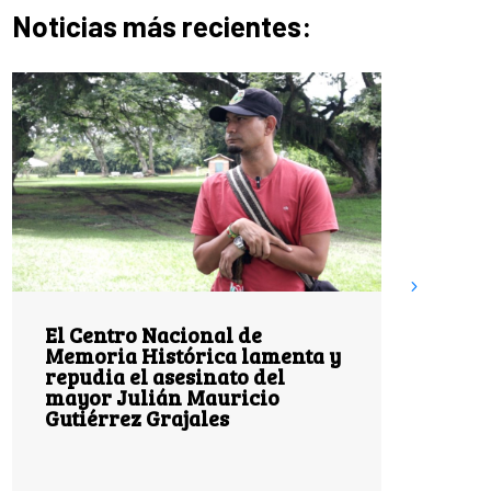
Noticias más recientes:
El Centro Nacional de
28 añ
Memoria Histórica lamenta y
Miraf
repudia el asesinato del
territ
mayor Julián Mauricio
resis
Gutiérrez Grajales