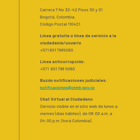
Carrera 7 No 32-42 Pisos 30 y 31
Bogotá, Colombia.
Código Postal 110421.
Línea gratuita o línea de servicio a la
ciudadanía/usuario
+571 601 7965060
Línea anticorrupción:
+571 601 796 5060
Buzón notificaciones judiciales:
notificaciones@cnmh.gov.co
Chat Virtual al Ciudadano
Servicio visible en el sitio web de lunes a
viernes (días hábiles), de 08:00 a.m. a
04:00 p.m. (hora Colombia).