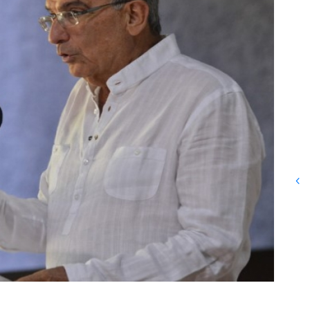
La JEP recibe una copia del
legado documental del Centro
Nacional de Memoria
Histórica como garantía de
preservación de la memoria
de Colombia