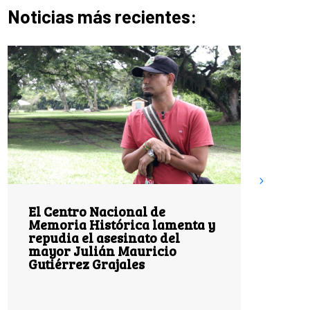
Noticias más recientes:
El Centro Nacional de
28 añ
Memoria Histórica lamenta y
Miraf
repudia el asesinato del
territ
mayor Julián Mauricio
resis
Gutiérrez Grajales