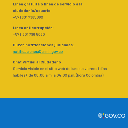
Línea gratuita o línea de servicio a la
ciudadanía/usuario
+571 601 7965060
Línea anticorrupción:
+571 601 796 5060
Buzón notificaciones judiciales:
notificaciones@cnmh.gov.co
Chat Virtual al Ciudadano
Servicio visible en el sitio web de lunes a viernes (días
hábiles), de 08:00 a.m. a 04:00 p.m. (hora Colombia).