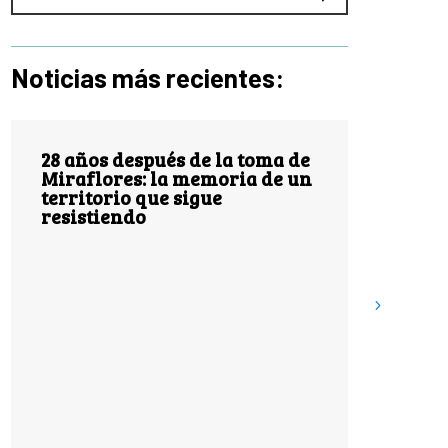
Noticias más recientes:
espués de la toma de
s: la memoria de un
o que sigue
do
1 de agosto de 1982
de un atentado que 
Cali