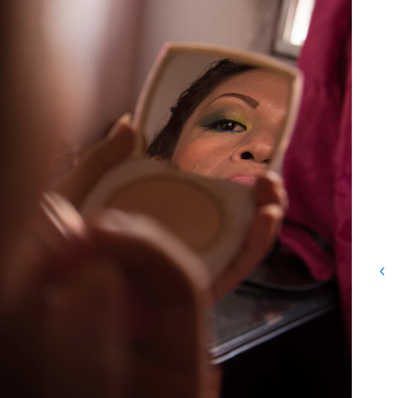
28 años d
Miraflore
territori
resistien
El Centro Nacional de
Memoria Histórica lamenta y
repudia el asesinato del
mayor Julián Mauricio
Gutiérrez Grajales