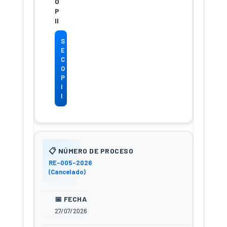
S
E
C
O
P
I
I
RE-005-2026
(Cancelado)
27/07/2026