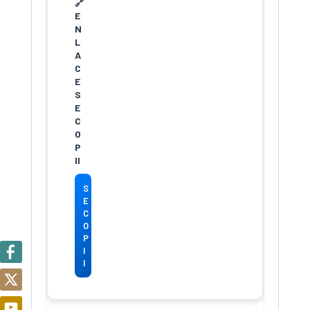
S
E
C
O
P
I
I