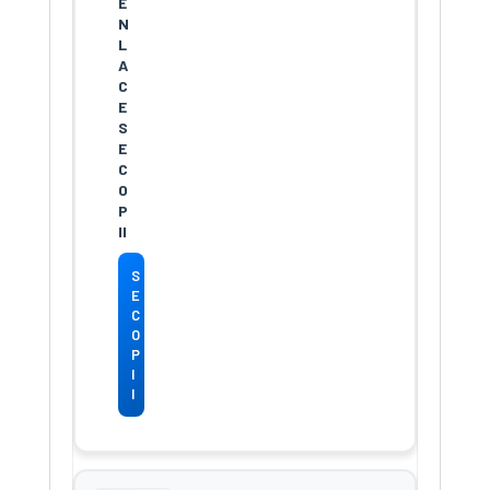
S
E
C
O
P
I
I