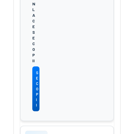
S
E
C
O
P
I
I