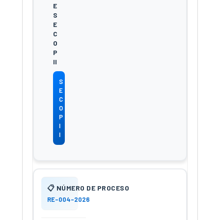
S
E
C
O
P
I
I
RE-004-2026