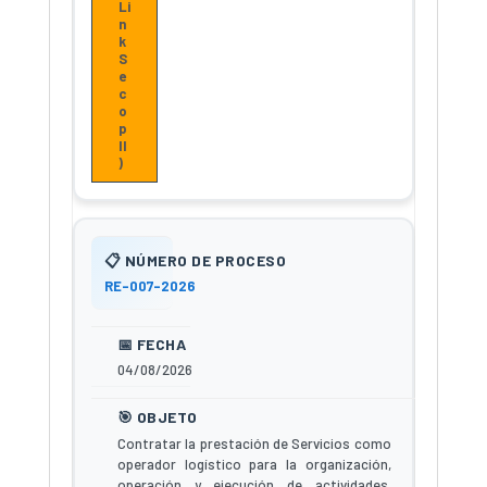
Li
n
k
S
e
c
o
p
II
)
RE-007-2026
04/08/2026
Contratar la prestación de Servicios como
operador logístico para la organización,
operación y ejecución de actividades,