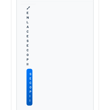
S
E
C
O
P
I
I