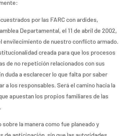
amente:
secuestrados por las FARC con ardides,
amblea Departamental, el 11 de abril de 2002,
del envilecimiento de nuestro conflicto armado.
institucionalidad creada para que los procesos
ías de no repetición relacionados con sus
in duda a esclarecer lo que falta por saber
r a los responsables. Será el camino hacia la
as que apuestan los propios familiares de las
.
to sobre la manera como fue planeado y
 de anticipación, sin que las autoridades