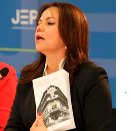
La JEP recibe una copia del
legado documental del Centro
Nacional de Memoria
Histórica como garantía de
preservación de la memoria