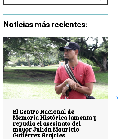
Noticias más recientes:
El Centro Nacional de
28 añ
Memoria Histórica lamenta y
Miraf
repudia el asesinato del
territ
mayor Julián Mauricio
resis
Gutiérrez Grajales