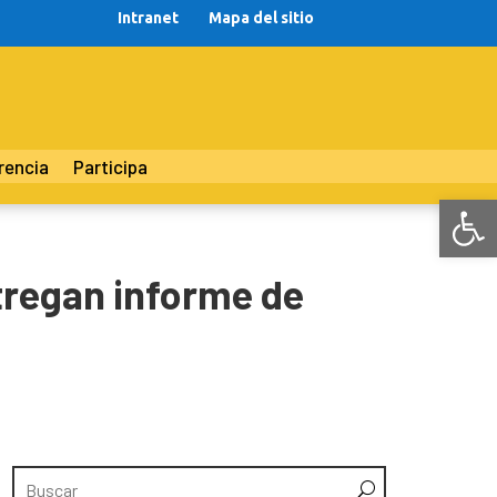
Intranet
Mapa del sitio
rencia
Participa
Abr
ntregan informe de