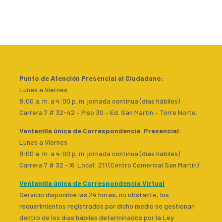
Punto de Atención Presencial al Ciudadano
:
Lunes a Viernes
8:00 a. m. a 4:00 p. m. jornada continua (días hábiles)
Carrera 7 # 32-42 – Piso 30 – Ed. San Martín – Torre Norte.
Ventanilla única de Correspondencia Presencial
:
Lunes a Viernes
8:00 a. m. a 4:00 p. m. jornada continua (días hábiles)
Carrera 7 # 32 -16. Local: 211 (Centro Comercial San Martin)
Ventanilla única de Correspondencia Virtual
Servicio disponible las 24 horas, no obstante, los
requerimientos registrados por dicho medio se gestionan
dentro de los días hábiles determinados por la Ley.