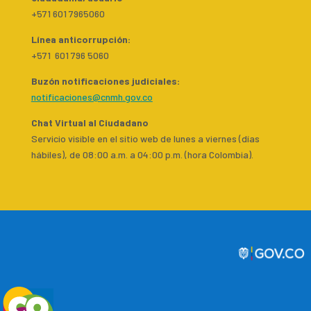
+571 601 7965060
Línea anticorrupción:
+571 601 796 5060
Buzón notificaciones judiciales:
notificaciones@cnmh.gov.co
Chat Virtual al Ciudadano
Servicio visible en el sitio web de lunes a viernes (días
hábiles), de 08:00 a.m. a 04:00 p.m. (hora Colombia).