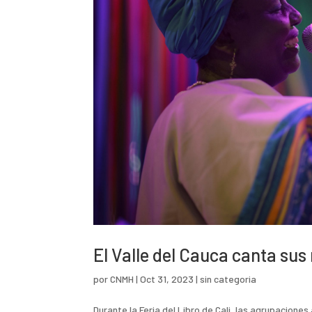
El Valle del Cauca canta sus
por
CNMH
|
Oct 31, 2023
|
sin categoria
Durante la Feria del Libro de Cali, las agrupaciones