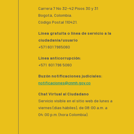
Carrera 7 No 32-42 Pisos 30 y 31
Bogotá, Colombia.
Código Postal 110421.
Línea gratuita o línea de servicio a la
ciudadanía/usuario
+571 601 7965060
Línea anticorrupción:
+571 601 796 5060
Buzón notificaciones judiciales:
notificaciones@cnmh.gov.co
Chat Virtual al Ciudadano
Servicio visible en el sitio web de lunes a
viernes (días hábiles), de 08:00 a.m. a
04:00 p.m. (hora Colombia).