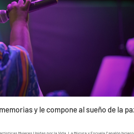
 memorias y le compone al sueño de la pa
 artísticas Mujeres Unidas por la Vida, La Múcura y Escuela Canalón hicier