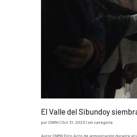
El Valle del Sibundoy siemb
por
CNMH
|
Oct 31, 2023
|
sin categoria
Autor CNMH Foto Acto de armonización durante el l