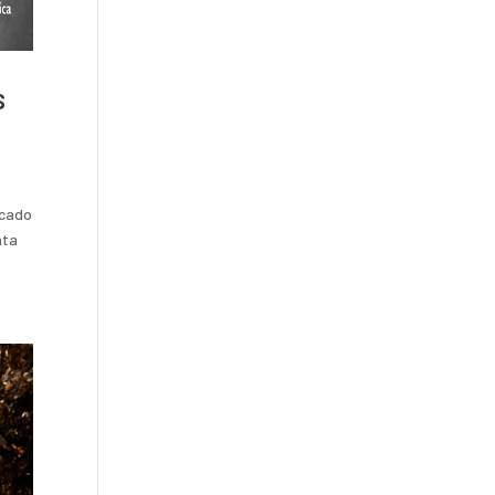
s
icado
ata